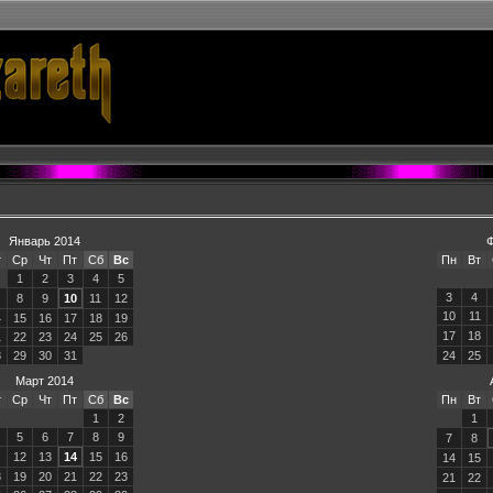
Январь 2014
Ф
т
Ср
Чт
Пт
Сб
Вс
Пн
Вт
1
2
3
4
5
3
4
8
9
10
11
12
10
11
4
15
16
17
18
19
17
18
1
22
23
24
25
26
8
29
30
31
24
25
Март 2014
т
Ср
Чт
Пт
Сб
Вс
Пн
Вт
1
2
1
5
6
7
8
9
7
8
12
13
14
15
16
14
15
8
19
20
21
22
23
21
22