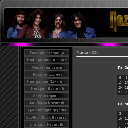
Главная
»
2014
Пн
В
6
7
13
1
20
2
27
2
Пн
В
3
4
10
11
17
1