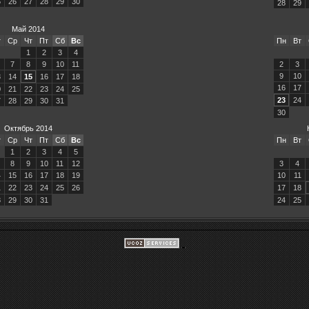
5
26
27
28
29
30
28
29
Май 2014
т
Ср
Чт
Пт
Сб
Вс
Пн
Вт
1
2
3
4
7
8
9
10
11
2
3
9
10
3
14
15
16
17
18
16
17
0
21
22
23
24
25
23
24
7
28
29
30
31
30
Октябрь 2014
т
Ср
Чт
Пт
Сб
Вс
Пн
Вт
1
2
3
4
5
8
9
10
11
12
3
4
4
15
16
17
18
19
10
11
1
22
23
24
25
26
17
18
8
29
30
31
24
25