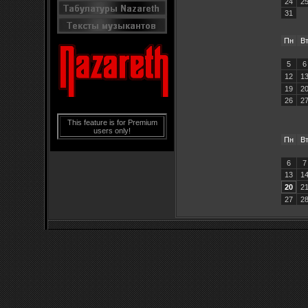
24
2
31
Пн
В
5
6
12
1
19
2
26
2
This feature is for Premium
users only!
Пн
В
6
7
13
1
20
2
27
2