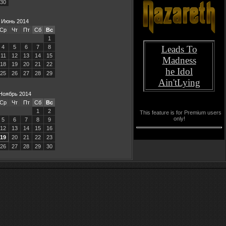
30
Июнь 2014
Ср
Чт
Пт
Сб
Вс
1
4
5
6
7
8
Leads To
11
12
13
14
15
Madness
18
19
20
21
22
he Idol
25
26
27
28
29
Ain'tLying
Ноябрь 2014
Ср
Чт
Пт
Сб
Вс
1
2
This feature is for Premium users
only!
5
6
7
8
9
12
13
14
15
16
19
20
21
22
23
26
27
28
29
30