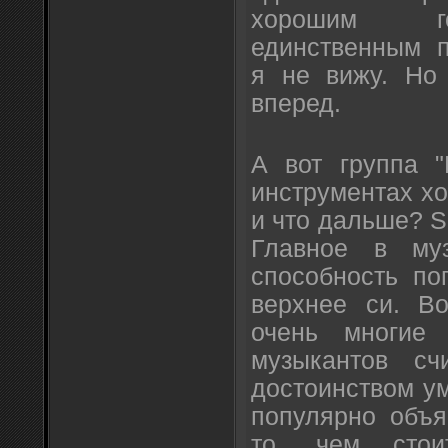
хорошим го
единственным п
я не вижу. Но 
вперед.
А вот группа "
инструментах хор
и что дальше? Se
Главное в му
способность по
верхнее си. Во
очень многие 
музыкантов сч
достоинством ум
популярно объя
то, чем стои