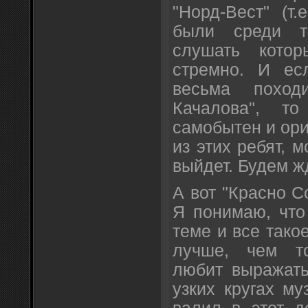
"Норд-Вест" (т.
были среди т
слушать кото
стремно. И ес
весьма похо
Качалова", то
самобытен и ори
из этих ребят, м
выйдет. Будем ж
А вот "Красно С
Я понимаю, что
теме и все такое
лучше, чем тот
любит выражать
узких кругах му