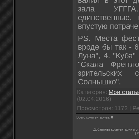
валил в этот д
зала УГГГА
единственные,
впустую потрач
PS. Места фест
вроде бы так - 6
Луна", 4. "Куба"
"Скала Фреггло
зрительских 
Солнышко".
Категория
:
Мои стать
(02.04.2016)
Просмотров
:
1172
|
Ре
Всего комментариев
:
0
Добавлять комментарии могу
[
Р